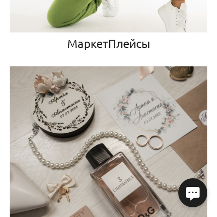
МаркетПлейсы